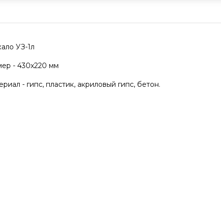
ало УЗ-1л
ер - 430х220 мм
риал - гипс, пластик, акриловый гипс, бетон.