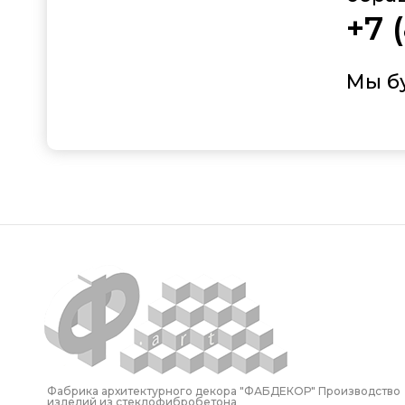
+7 
Мы б
Фабрика архитектурного декора "ФАБДЕКОР" Производство
изделий из стеклофибробетона