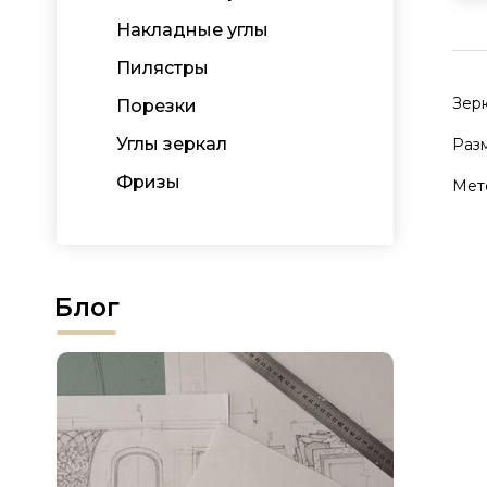
Накладные углы
Пилястры
Зерк
Порезки
Углы зеркал
Разм
Фризы
Мете
Блог