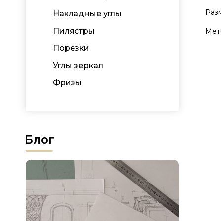
Разм
Накладные углы
Пилястры
Мете
Порезки
Углы зеркал
Фризы
Блог