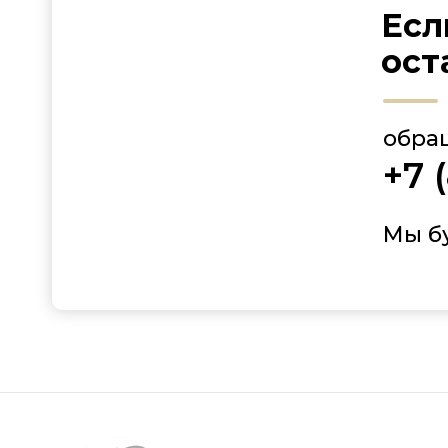
Есл
ост
обра
+7 
Мы б