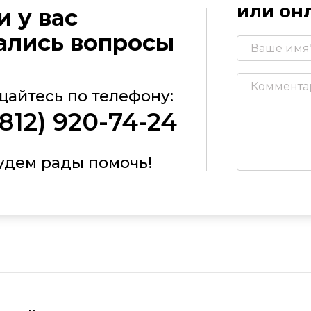
или онл
и у вас
ались вопросы
щайтесь по телефону:
(812) 920-74-24
удем рады помочь!